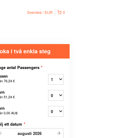
Svenska
EUR
0
oka i två enkla steg
ge antal Passengers
*
uxen
ån
76,24 €
arn
ån
51,24 €
arn
ån
0,00 AU$
lj ett datum
*
augusti
2026