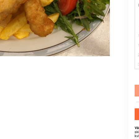
Vä
sk
kvi