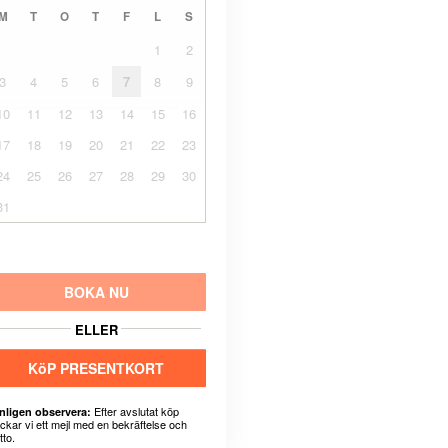
M
T
O
T
F
L
S
1
2
3
4
5
6
7
8
9
10
11
12
13
14
15
16
17
18
19
20
21
22
23
24
25
26
27
28
29
30
31
BOKA NU
ELLER
KöP PRESENTKORT
Efter avslutat köp
nligen observera:
ickar vi ett mejl med en bekräftelse och
tto.