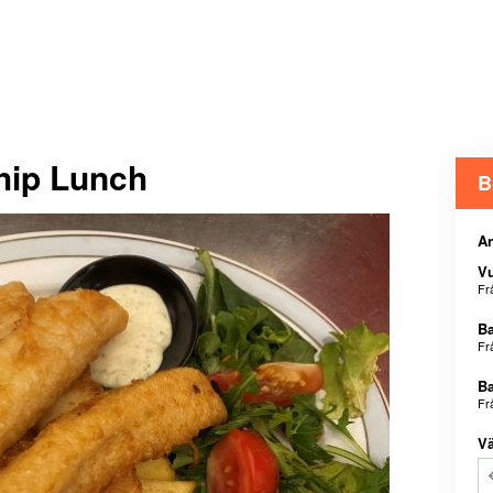
hip Lunch
B
An
V
Fr
B
Fr
B
Fr
Vä