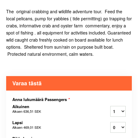
The original crabbing and wildlife adventure tour. Feed the
local pelicans, pump for yabbies ( tide permitting) go trapping for
crabs, informative crab and oyster farm commentary, enjoy a
spot of fishing . all equipment for activities included. Guaranteed
wild caught crab freshly cooked on board available for lunch
options. Sheltered from sun/rain on purpose built boat.
Protected natural environment, calm waters.
Varaa tästä
Anna lukumäärä Passengers
*
Aikuinen
Alkaen
636,51 SEK
Lapsi
Alkaen
469,01 SEK