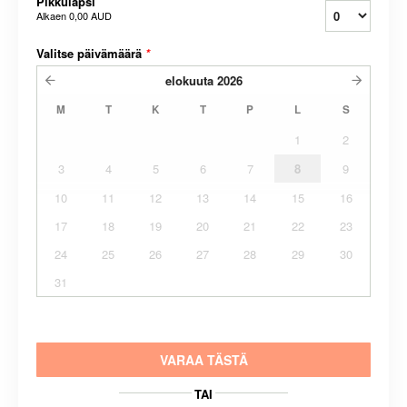
Pikkulapsi
Alkaen
0,00 AUD
Valitse päivämäärä
*
elokuuta
2026
M
T
K
T
P
L
S
1
2
3
4
5
6
7
8
9
10
11
12
13
14
15
16
17
18
19
20
21
22
23
24
25
26
27
28
29
30
31
VARAA TÄSTÄ
TAI