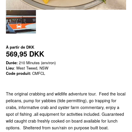
À partir de
DKK
569,95 DKK
Durée:
210 Minutes (environ)
Lieu
: West Tweed, NSW
Code produit:
CMFCL
The original crabbing and wildlife adventure tour. Feed the local
pelicans, pump for yabbies (tide permitting), go trapping for
crabs, informative crab and oyster farm commentary, enjoy a
spot of fishing .all equipment for activities included. Guaranteed
wild caught crab freshly cooked on board available for lunch
options. Sheltered from sun/rain on purpose built boat.