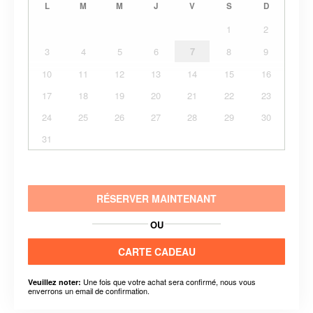
L
M
M
J
V
S
D
1
2
3
4
5
6
7
8
9
10
11
12
13
14
15
16
17
18
19
20
21
22
23
24
25
26
27
28
29
30
31
RÉSERVER MAINTENANT
OU
CARTE CADEAU
Une fois que votre achat sera confirmé, nous vous
Veuillez noter:
enverrons un email de confirmation.