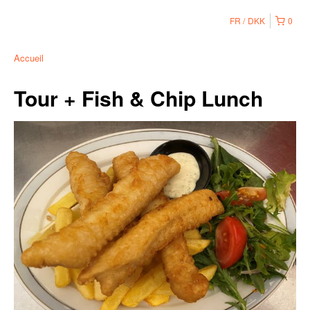
FR
DKK
0
Accueil
Tour + Fish & Chip Lunch