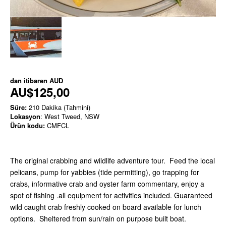
dan itibaren
AUD
AU$125,00
Süre:
210 Dakika (Tahmini)
Lokasyon
: West Tweed, NSW
Ürün kodu:
CMFCL
The original crabbing and wildlife adventure tour. Feed the local
pelicans, pump for yabbies (tide permitting), go trapping for
crabs, informative crab and oyster farm commentary, enjoy a
spot of fishing .all equipment for activities included. Guaranteed
wild caught crab freshly cooked on board available for lunch
options. Sheltered from sun/rain on purpose built boat.