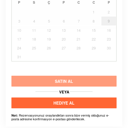
P
S
Ç
P
C
C
P
1
2
3
4
5
6
7
8
9
10
11
12
13
14
15
16
17
18
19
20
21
22
23
24
25
26
27
28
29
30
31
SATIN AL
VEYA
HEDIYE AL
Rezervasyonunuz onaylandıktan sonra bize vermiş olduğunuz e-
Not:
posta adresine konfirmasyon e-postası gönderilecek.