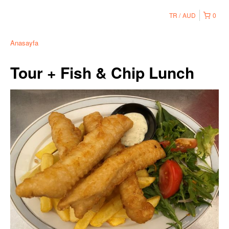
TR
AUD
0
Anasayfa
Tour + Fish & Chip Lunch