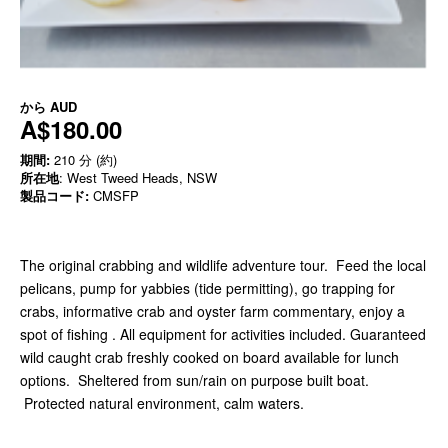
から
AUD
A$180.00
期間:
210 分 (約)
所在地
: West Tweed Heads, NSW
製品コード:
CMSFP
The original crabbing and wildlife adventure tour. Feed the local
pelicans, pump for yabbies (tide permitting), go trapping for
crabs, informative crab and oyster farm commentary, enjoy a
spot of fishing . All equipment for activities included. Guaranteed
wild caught crab freshly cooked on board available for lunch
options. Sheltered from sun/rain on purpose built boat.
Protected natural environment, calm waters.