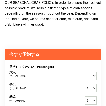
OUR SEASONAL CRAB POLICY: In order to ensure the freshest
possible product, we source different types of crab species
depending on the season throughout the year. Depending on
the time of year, we source spanner crab, mud crab, and sand
crab (blue swimmer crab).
今すぐ予約する
選択してください - Passengers
*
大人
から
A$180.00
子供
から
A$120.00
幼児
から
AU$0.00