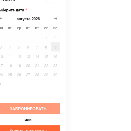
ыберите дату
*
августа
2026
пн
вт
ср
чт
пт
сб
вс
1
2
3
4
5
6
7
8
9
10
11
12
13
14
15
16
17
18
19
20
21
22
23
24
25
26
27
28
29
30
31
ЗАБРОНИРОВАТЬ
или
Купить в подарок