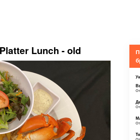
Platter Lunch - old
П
б
У
В
О
Д
О
М
О
To
О