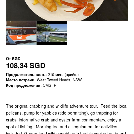
От
SGD
108,34 SGD
Продолжительность:
210 мин. (прибл.)
Место встречи
: West Tweed Heads, NSW
Код предложения:
CMSFP
The original crabbing and wildlife adventure tour. Feed the local
pelicans, pump for yabbies (tide permitting), go trapping for
crabs, informative crab and oyster farm commentary, enjoy a
spot of fishing . Morning tea and all equipment for activities
included. Guaranteed wild caught crab freshly cooked on board