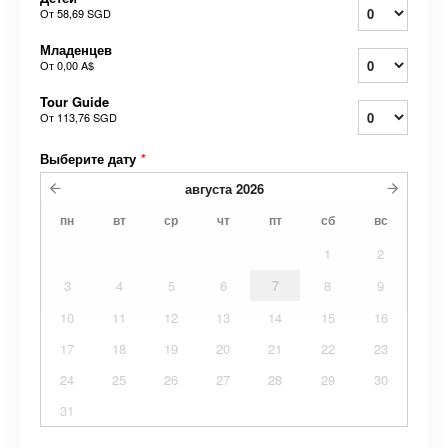
От
58,69 SGD
Младенцев
От
0,00 A$
Tour Guide
От
113,76 SGD
Выберите дату
*
августа
2026
пн
вт
ср
чт
пт
сб
вс
1
2
3
4
5
6
7
8
9
10
11
12
13
14
15
16
17
18
19
20
21
22
23
24
25
26
27
28
29
30
31