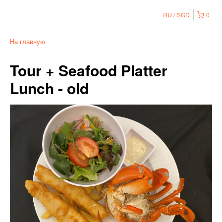
RU
SGD
0
На главную
Tour + Seafood Platter
Lunch - old