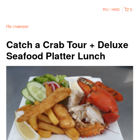
RU
HKD
0
На главную
Catch a Crab Tour + Deluxe
Seafood Platter Lunch